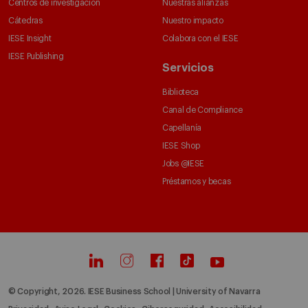
Centros de investigación
Nuestras alianzas
Cátedras
Nuestro impacto
IESE Insight
Colabora con el IESE
IESE Publishing
Servicios
Biblioteca
Canal de Compliance
Capellanía
IESE Shop
Jobs @IESE
Préstamos y becas
© Copyright, 2026. IESE Business School | University of Navarra