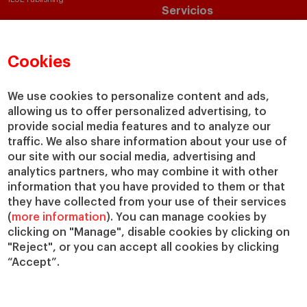
Servicios
Biblioteca
Canal de Compliance
Cookies
Capellanía
IESE Shop
We use cookies to personalize content and ads,
Jobs @IESE
allowing us to offer personalized advertising, to
Préstamos y becas
provide social media features and to analyze our
traffic. We also share information about your use of
our site with our social media, advertising and
analytics partners, who may combine it with other
information that you have provided to them or that
they have collected from your use of their services
(
more information
). You can manage cookies by
clicking on "Manage", disable cookies by clicking on
© Copyright, 2026. IESE Business School | University of Navarra
"Reject", or you can accept all cookies by clicking
Privacidad
Aviso Legal
Cookies
Ciberseguridad
Accesibilidad
“Accept”.