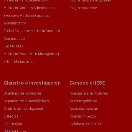
Master in Management (MiM)
Programas para empresas
Master in Business Administration
Programas online
Executive Master in Business
Administration
Global Executive Master in Business
Administration
Elige tu MBA
Master in Research in Management
PhD in Management
Claustro e investigación
Conoce el IESE
Directorio de profesores
Nuestra misión y valores
Departamentos académicos
Nuestro gobierno
Centros de investigación
Nuestras alianzas
Cátedras
Nuestro impacto
IESE Insight
Colabora con el IESE
IESE Publishing