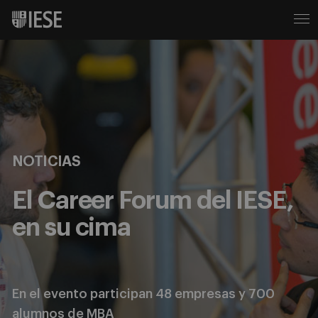
NOTICIAS
El Career Forum del IESE,
en su cima
En el evento participan 48 empresas y 700
alumnos de MBA