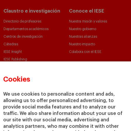
Claustro e investigación
Conoce el IESE
Directorio de profesores
Nuestra misión y valores
Departamentos académicos
Nuestro gobierno
Centros de investigación
Nuestras alianzas
Cátedras
Nuestro impacto
IESE Insight
Colabora con el IESE
IESE Publishing
Servicios
Biblioteca
Cookies
Canal de Compliance
Capellanía
We use cookies to personalize content and ads,
IESE Shop
allowing us to offer personalized advertising, to
Jobs @IESE
provide social media features and to analyze our
Préstamos y becas
traffic. We also share information about your use of
our site with our social media, advertising and
analytics partners, who may combine it with other