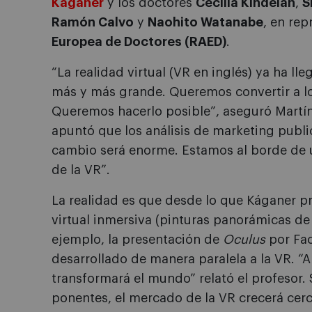
Káganer
y los doctores
Cecilia Kindelán
,
S
Ramón Calvo
y
Naohito Watanabe
, en rep
Europea de Doctores (RAED)
.
“La realidad virtual (VR en inglés) ya ha ll
más y más grande. Queremos convertir a lo
Queremos hacerlo posible”, aseguró Martín
apuntó que los análisis de marketing public
cambio será enorme. Estamos al borde de 
de la VR”.
La realidad es que desde lo que Káganer pr
virtual inmersiva (pinturas panorámicas de 
ejemplo, la presentación de
Oculus
por Fac
desarrollado de manera paralela a la VR. “Ah
transformará el mundo” relató el profesor.
ponentes, el mercado de la VR crecerá cer