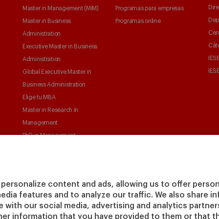
Dire
Master in Management (MiM)
Programas para empresas
Dep
Master in Business
Programas online
Cen
Administration
Cát
Executive Master in Business
IESE
Administration
IESE
Global Executive Master in
Business Administration
Elige tu MBA
Master in Research in
Management
PhD in Management
personalize content and ads, allowing us to offer person
media features and to analyze our traffic. We also share 
te with our social media, advertising and analytics partne
her information that you have provided to them or that t
© Copyright, 2026. IESE Business School | University of
Pri