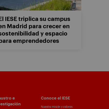
El IESE triplica su campus
en Madrid para crecer en
sostenibilidad y espacio
para emprendedores
austro e
Conoce el IESE
vestigación
Nuestra misión y valores