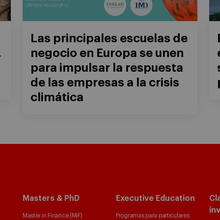
Las principales escuelas de
,
negocio en Europa se unen
para impulsar la respuesta
de las empresas a la crisis
climática
Masters & PhD
Executive Education
Cl
in
Master in Finance (MiF)
Programas para particulares