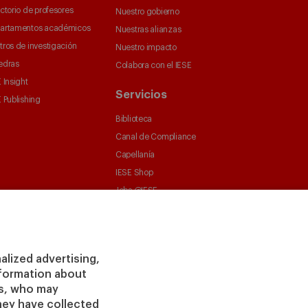
ctorio de profesores
Nuestro gobierno
artamentos académicos
Nuestras alianzas
tros de investigación
Nuestro impacto
edras
Colabora con el IESE
 Insight
Servicios
 Publishing
Biblioteca
Canal de Compliance
Capellanía
IESE Shop
Jobs @IESE
Préstamos y becas
alized advertising,
information about
rs, who may
hey have collected
vacidad
Aviso
Cookies
Ciberseguridad
Accesibilidad