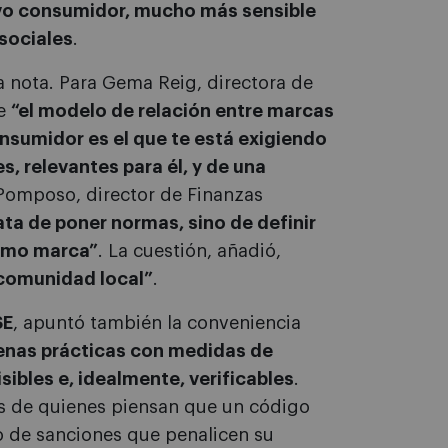
uevo consumidor, mucho más sensible
 sociales
.
nota. Para Gema Reig, directora de
ue
“el modelo de relación entre marcas
sumidor es el que te está exigiendo
, relevantes para él, y de una
 Pomposo, director de Finanzas
ata de poner normas, sino de definir
omo marca”
. La cuestión, añadió,
 comunidad local”
.
SE
, apuntó también la conveniencia
enas prácticas con medidas de
sibles e, idealmente, verificables
.
ias de quienes piensan que un código
o de sanciones que penalicen su