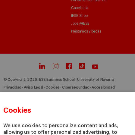
Canal de Compliance
Capellanía
IESE Shop
Jobs @IESE
Préstamos y becas
© Copyright, 2026. IESE Business School | University of Navarra
Privacidad
Aviso Legal
Cookies
Ciberseguridad
Accesibilidad
Cookies
We use cookies to personalize content and ads,
allowing us to offer personalized advertising, to