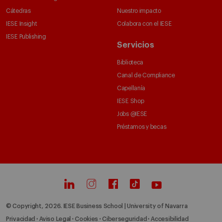
Cátedras
Nuestro impacto
IESE Insight
Colabora con el IESE
IESE Publishing
Servicios
Biblioteca
Canal de Compliance
Capellanía
IESE Shop
Jobs @IESE
Préstamos y becas
© Copyright, 2026. IESE Business School | University of Navarra
Privacidad
Aviso Legal
Cookies
Ciberseguridad
Accesibilidad