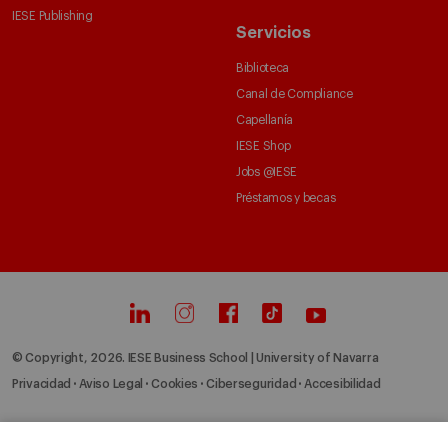
IESE Publishing
Servicios
Biblioteca
Canal de Compliance
Capellanía
IESE Shop
Jobs @IESE
Préstamos y becas
© Copyright, 2026. IESE Business School | University of Navarra
Privacidad
Aviso Legal
Cookies
Ciberseguridad
Accesibilidad