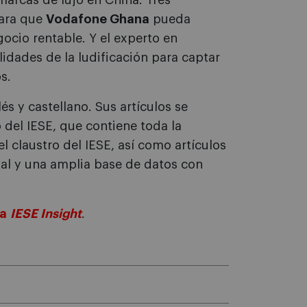
marcas de lujo en China. Tres
para que
Vodafone Ghana
pueda
gocio rentable. Y el experto en
lidades de la ludificación para captar
s.
és y castellano. Sus artículos se
 del IESE, que contiene toda la
l claustro del IESE, así como artículos
ual y una amplia base de datos con
ta
IESE Insight
.