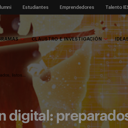
lumni
Estudiantes
Emprendedores
Talento IE
GRAMAS
CLAUSTRO E INVESTIGACIÓN
IDEA
rados, listos…
 digital: preparados