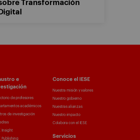
sobre Transformación
Digital
austro e
Conoce el IESE
vestigación
Nuestra misión y valores
ctorio de profesores
Nuestro gobierno
artamentos académicos
Nuestras alianzas
tros de investigación
Nuestro impacto
edras
Colabora con el IESE
 Insight
Servicios
 Publishing