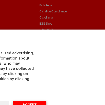
Biblioteca
Canal de Compliance
Capellanía
IESE Shop
Jobs @IESE
Préstamos y becas
alized advertising,
information about
rs, who may
hey have collected
vacidad
Aviso
Cookies
Ciberseguridad
Accesibilidad
 by clicking on
Legal
kies by clicking