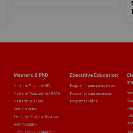
Masters & PhD
Executive Education
Cl
in
Master in Finance (MiF)
Programas para particulares
Dire
Master in Management (MiM)
Programas para empresas
Dep
Master in Business
Programas online
Cen
Administration
Cát
Executive Master in Business
IESE
Administration
IESE
Global Executive Master in