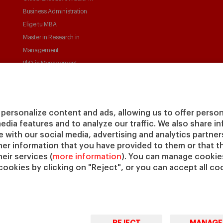
Business Administration
Elige tu MBA
Master in Research in
Management
PhD in Management
personalize content and ads, allowing us to offer person
media features and to analyze our traffic. We also share 
te with our social media, advertising and analytics partne
her information that you have provided to them or that t
© Copyright, 2026. IESE Business School | University of
Pri
eir services (
more information
). You can manage cookies
Navarra
cookies by clicking on "Reject", or you can accept all coo