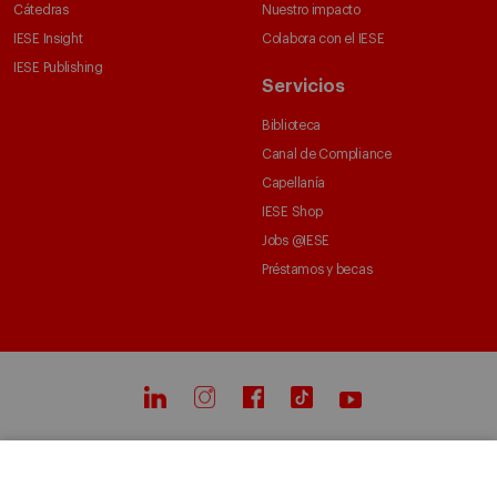
Cátedras
Nuestro impacto
IESE Insight
Colabora con el IESE
IESE Publishing
Servicios
Biblioteca
Canal de Compliance
Capellanía
IESE Shop
Jobs @IESE
Préstamos y becas
© Copyright, 2026. IESE Business School | University of Navarra
Privacidad
Aviso Legal
Cookies
Ciberseguridad
Accesibilidad