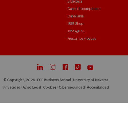
Biblioteca
Canal de compliance
Capellanía
IESE Shop
Jobs @IESE
Préstamos y becas
© Copyright, 2026. IESE Business School | University of Navarra
Privacidad
Aviso Legal
Cookies
Ciberseguridad
Accesibilidad