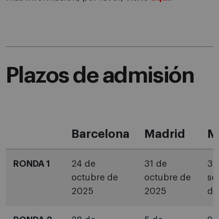
Plazos de admisión
Barcelona
Madrid
M
RONDA 1
24 de
31 de
30
octubre de
octubre de
se
2025
2025
de