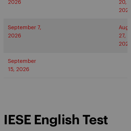
2026
20,
202
September 7,
Augu
2026
27,
202
September
15, 2026
IESE English Test