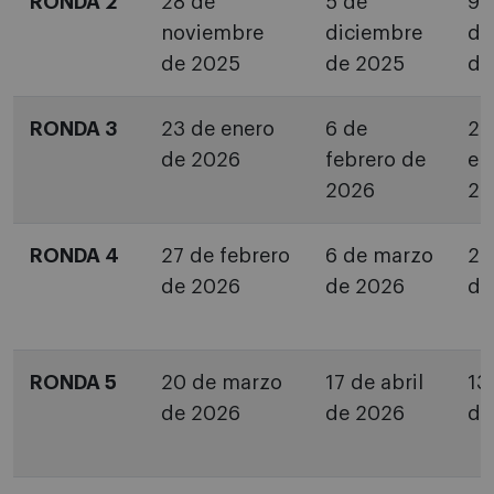
RONDA 2
28 de
5 de
9 
noviembre
diciembre
di
de 2025
de 2025
de
RONDA 3
23 de enero
6 de
29
de 2026
febrero de
en
2026
20
RONDA 4
27 de febrero
6 de marzo
2 
de 2026
de 2026
de
RONDA 5
20 de marzo
17 de abril
13
de 2026
de 2026
de