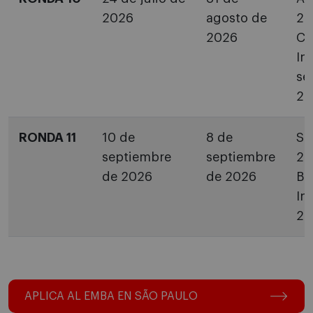
2026
agosto de
20
2026
Ca
In
se
20
RONDA 11
10 de
8 de
Se
septiembre
septiembre
20
de 2026
de 2026
Bi
In
20
APLICA AL EMBA EN SÃO PAULO