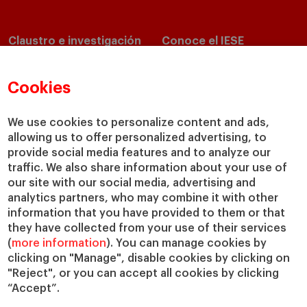
Claustro e investigación
Conoce el IESE
Directorio de profesores
Nuestra misión y valores
Departamentos académicos
Nuestro gobierno
Cookies
Centros de investigación
Nuestras alianzas
Cátedras
Nuestro impacto
We use cookies to personalize content and ads,
allowing us to offer personalized advertising, to
IESE Insight
Colabora con el IESE
provide social media features and to analyze our
IESE Publishing
Servicios
traffic. We also share information about your use of
our site with our social media, advertising and
Biblioteca
analytics partners, who may combine it with other
Canal de Compliance
information that you have provided to them or that
Capellanía
they have collected from your use of their services
(
more information
). You can manage cookies by
IESE Shop
clicking on "Manage", disable cookies by clicking on
Jobs @IESE
"Reject", or you can accept all cookies by clicking
Préstamos y becas
“Accept”.