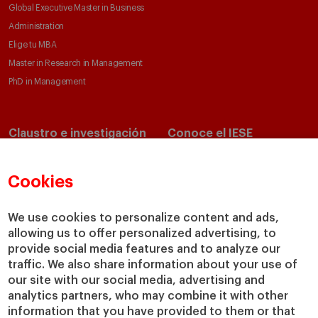
Global Executive Master in Business
Administration
Elige tu MBA
Master in Research in Management
PhD in Management
Claustro e investigación
Conoce el IESE
Directorio de profesores
Nuestra misión y valores
Departamentos académicos
Nuestro gobierno
Cookies
Centros de investigación
Nuestras alianzas
Cátedras
Nuestro impacto
We use cookies to personalize content and ads,
allowing us to offer personalized advertising, to
IESE Insight
Colabora con el IESE
provide social media features and to analyze our
IESE Publishing
Servicios
traffic. We also share information about your use of
our site with our social media, advertising and
Biblioteca
analytics partners, who may combine it with other
Canal de Compliance
information that you have provided to them or that