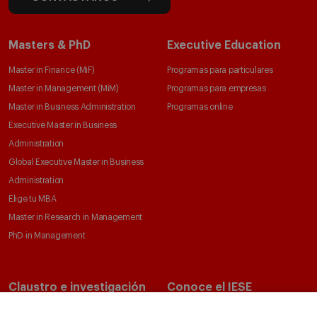
Masters & PhD
Executive Education
Master in Finance (MiF)
Programas para particulares
Master in Management (MiM)
Programas para empresas
Master in Business Administration
Programas online
Executive Master in Business
Administration
Global Executive Master in Business
Administration
Elige tu MBA
Master in Research in Management
PhD in Management
Claustro e investigación
Conoce el IESE
Directorio de profesores
Nuestra misión y valores