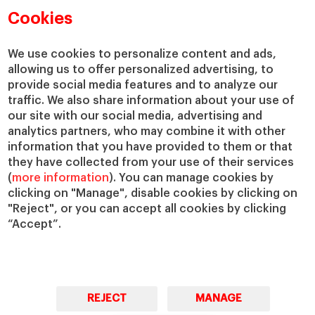
Departamentos académicos
Nuestro gobierno
Cookies
Centros de investigación
Nuestras alianzas
Cátedras
Nuestro impacto
We use cookies to personalize content and ads,
allowing us to offer personalized advertising, to
IESE Insight
Colabora con el IESE
provide social media features and to analyze our
IESE Publishing
Servicios
traffic. We also share information about your use of
our site with our social media, advertising and
Biblioteca
analytics partners, who may combine it with other
Canal de Compliance
information that you have provided to them or that
Capellanía
they have collected from your use of their services
(
more information
). You can manage cookies by
IESE Shop
clicking on "Manage", disable cookies by clicking on
Jobs @IESE
"Reject", or you can accept all cookies by clicking
Préstamos y becas
“Accept”.
REJECT
MANAGE