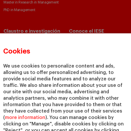
Master in Research in Management
PhD in Management
Claustro e investigación
Conoce el IESE
Directorio de profesores
Nuestra misión y valores
Departamentos académicos
Nuestro gobierno
Cookies
Centros de investigación
Nuestras alianzas
Cátedras
Nuestro impacto
We use cookies to personalize content and ads,
allowing us to offer personalized advertising, to
IESE Insight
Colabora con el IESE
provide social media features and to analyze our
IESE Publishing
Servicios
traffic. We also share information about your use of
our site with our social media, advertising and
Biblioteca
analytics partners, who may combine it with other
Canal de Compliance
information that you have provided to them or that
Capellanía
they have collected from your use of their services
(
more information
). You can manage cookies by
IESE Shop
clicking on "Manage", disable cookies by clicking on
Jobs @IESE
"Reject", or you can accept all cookies by clicking