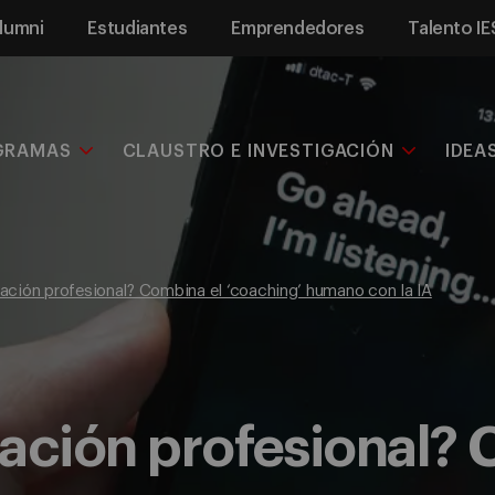
lumni
Estudiantes
Emprendedores
Talento IE
GRAMAS
CLAUSTRO E INVESTIGACIÓN
IDEA
ación profesional? Combina el ‘coaching’ humano con la IA
ación profesional? 