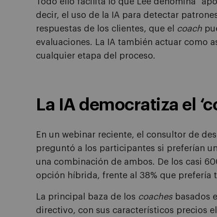
Todo ello facilita lo que Lee denomina “apo
decir, el uso de la IA para detectar patron
respuestas de los clientes, que el
coach
pu
evaluaciones. La IA también actuar como as
cualquier etapa del proceso.
La IA democratiza el ‘c
En un webinar reciente, el consultor de des
preguntó a los participantes si preferían u
una combinación de ambos. De los casi 600
opción híbrida, frente al 38% que prefería
La principal baza de los
coaches
basados en
directivo, con sus característicos precios 