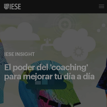
IESE INSIGHT
El poder del 'coaching'
para mejorar tu día a día