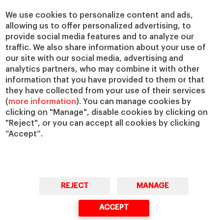
Cátedras
Nuestro impacto
We use cookies to personalize content and ads,
allowing us to offer personalized advertising, to
IESE Insight
Colabora con el IESE
provide social media features and to analyze our
IESE Publishing
Servicios
traffic. We also share information about your use of
our site with our social media, advertising and
Biblioteca
analytics partners, who may combine it with other
Canal de Compliance
information that you have provided to them or that
Capellanía
they have collected from your use of their services
(
more information
). You can manage cookies by
IESE Shop
clicking on "Manage", disable cookies by clicking on
Jobs @IESE
"Reject", or you can accept all cookies by clicking
Préstamos y becas
“Accept”.
REJECT
MANAGE
© Copyright, 2026. IESE Business School | University of Navarra
ACCEPT
Privacidad
Aviso Legal
Cookies
Ciberseguridad
Accesibilidad