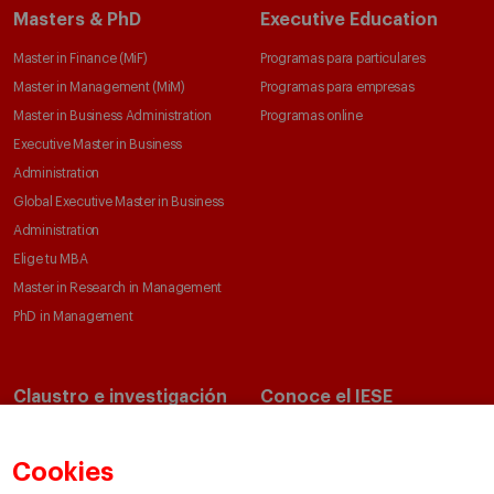
Masters & PhD
Executive Education
Master in Finance (MiF)
Programas para particulares
Master in Management (MiM)
Programas para empresas
Master in Business Administration
Programas online
Executive Master in Business
Administration
Global Executive Master in Business
Administration
Elige tu MBA
Master in Research in Management
PhD in Management
Claustro e investigación
Conoce el IESE
Directorio de profesores
Nuestra misión y valores
Departamentos académicos
Nuestro gobierno
Cookies
Centros de investigación
Nuestras alianzas