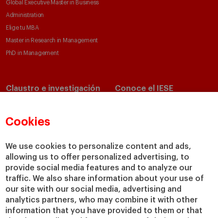
Global Executive Master in Business
Administration
Elige tu MBA
Master in Research in Management
PhD in Management
Claustro e investigación
Conoce el IESE
Directorio de profesores
Nuestra misión y valores
Departamentos académicos
Nuestro gobierno
Cookies
Centros de investigación
Nuestras alianzas
Cátedras
Nuestro impacto
We use cookies to personalize content and ads,
allowing us to offer personalized advertising, to
IESE Insight
Colabora con el IESE
provide social media features and to analyze our
IESE Publishing
Servicios
traffic. We also share information about your use of
our site with our social media, advertising and
Biblioteca
analytics partners, who may combine it with other
Canal de Compliance
information that you have provided to them or that