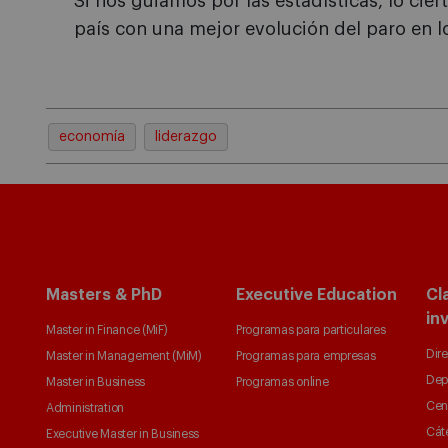
Si nos guiamos por las estadísticas, lo cier
país con una mejor evolución del paro en l
economía
liderazgo
Masters & PhD
Executive Education
Cl
in
Master in Finance (MiF)
Programas para particulares
Dire
Master in Management (MiM)
Programas para empresas
Dep
Master in Business
Programas online
Cen
Administration
Cát
Executive Master in Business