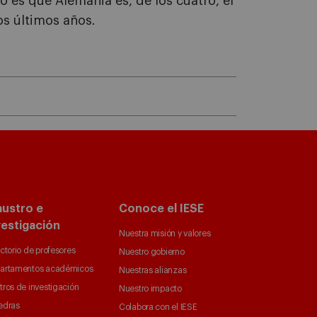
to es que Alemania es, de los cuatro, el
os últimos años.
austro e
Conoce el IESE
vestigación
Nuestra misión y valores
ctorio de profesores
Nuestro gobierno
artamentos académicos
Nuestras alianzas
tros de investigación
Nuestro impacto
edras
Colabora con el IESE