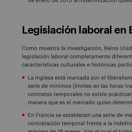
de enero de 2015 la indemnización quedar
Legislación laboral en
Como muestra la investigación, Reino Unid
legislación laboral completamente diferente
características culturales e históricas parti
La inglesa está marcada por el liberalis
serie de mínimos (límites en las horas tra
contratos temporales no existe práctica
manera que es el mercado quien determi
En Francia se establecen una serie de med
contratación temporal frente a la indefi
máxima de 18 meses, tras el cual el trabaj