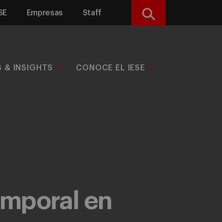
SE
Empresas
Staff
Buscar
S & INSIGHTS
CONOCE EL IESE
emporal en