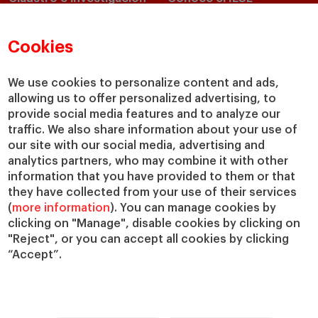
Directorio de profesores
Nuestra misión y valores
Departamentos académicos
Nuestro gobierno
Cookies
Centros de investigación
Nuestras alianzas
Cátedras
Nuestro impacto
We use cookies to personalize content and ads,
allowing us to offer personalized advertising, to
IESE Insight
Colabora con el IESE
provide social media features and to analyze our
IESE Publishing
Servicios
traffic. We also share information about your use of
our site with our social media, advertising and
Biblioteca
analytics partners, who may combine it with other
Canal de Compliance
information that you have provided to them or that
Capellanía
they have collected from your use of their services
(
more information
). You can manage cookies by
IESE Shop
clicking on "Manage", disable cookies by clicking on
Jobs @IESE
"Reject", or you can accept all cookies by clicking
Préstamos y becas
“Accept”.