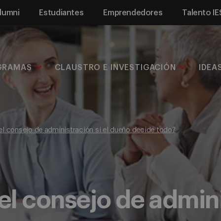
lumni
Estudiantes
Emprendedores
Talento IE
GRAMAS
CLAUSTRO E INVESTIGACIÓN
IDEA
 el consejo de administración si el dueño decide todo?
el consejo de admini