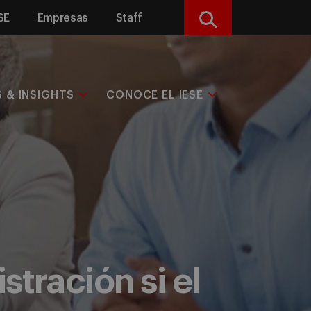
SE
Empresas
Staff
Buscar
S & INSIGHTS
CONOCE EL IESE
stración si el