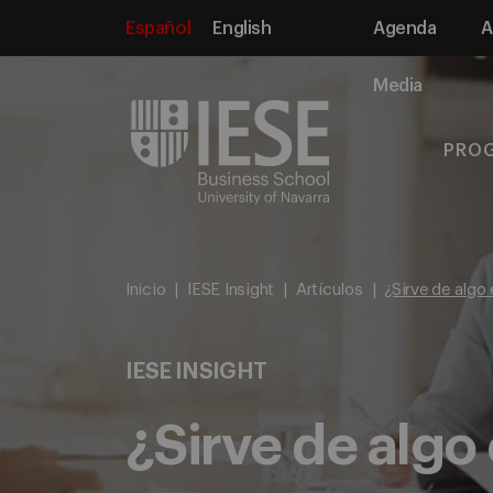
Español
English
Agenda
A
Media
PRO
Inicio
IESE Insight
Artículos
¿Sirve de algo
IESE INSIGHT
¿Sirve de algo 