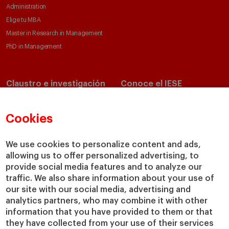
Administration
Elige tu MBA
Master in Research in Management
PhD in Management
Claustro e investigación
Conoce el IESE
Directorio de profesores
Nuestra misión y valores
Departamentos académicos
Nuestro gobierno
Cookies
Centros de investigación
Nuestras alianzas
Cátedras
Nuestro impacto
We use cookies to personalize content and ads,
allowing us to offer personalized advertising, to
IESE Insight
Colabora con el IESE
provide social media features and to analyze our
IESE Publishing
Servicios
traffic. We also share information about your use of
our site with our social media, advertising and
Biblioteca
analytics partners, who may combine it with other
Canal de Compliance
information that you have provided to them or that
Capellanía
they have collected from your use of their services