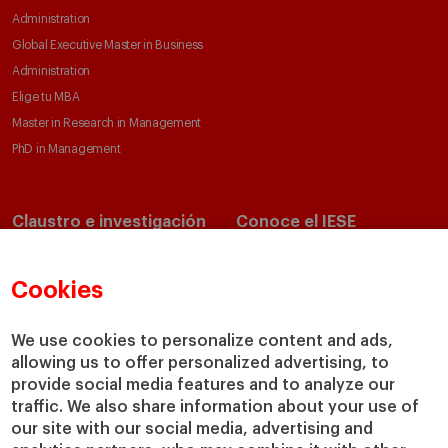
Administration
Global Executive Master in Business
Administration
Elige tu MBA
Master in Research in Management
PhD in Management
Claustro e investigación
Conoce el IESE
Directorio de profesores
Nuestra misión y valores
Departamentos académicos
Nuestro gobierno
Cookies
Centros de investigación
Nuestras alianzas
Cátedras
Nuestro impacto
We use cookies to personalize content and ads,
allowing us to offer personalized advertising, to
IESE Insight
Colabora con el IESE
provide social media features and to analyze our
IESE Publishing
Servicios
traffic. We also share information about your use of
our site with our social media, advertising and
Biblioteca