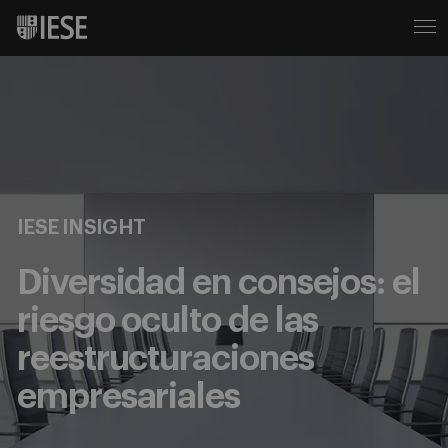
IESE INSIGHT
Diversidad en consejos: el
riesgo oculto de las
reestructuraciones
empresariales