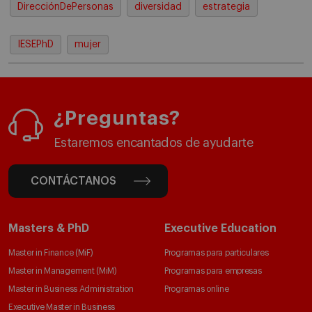
DirecciónDePersonas
diversidad
estrategia
IESEPhD
mujer
¿Preguntas?
Estaremos encantados de ayudarte
CONTÁCTANOS
Masters & PhD
Executive Education
Master in Finance (MiF)
Programas para particulares
Master in Management (MiM)
Programas para empresas
Master in Business Administration
Programas online
Executive Master in Business