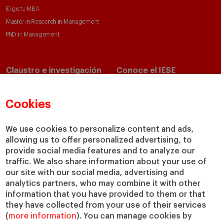
Elige tu MBA
Master in Research in Management
PhD in Management
Claustro e investigación
Conoce el IESE
Directorio de profesores
Nuestra misión y valores
Departamentos académicos
Nuestro gobierno
Cookies
Centros de investigación
Nuestras alianzas
Cátedras
Nuestro impacto
We use cookies to personalize content and ads,
allowing us to offer personalized advertising, to
IESE Insight
Colabora con el IESE
provide social media features and to analyze our
IESE Publishing
Servicios
traffic. We also share information about your use of
our site with our social media, advertising and
Biblioteca
analytics partners, who may combine it with other
Canal de Compliance
information that you have provided to them or that
Capellanía
they have collected from your use of their services
(
more information
). You can manage cookies by
IESE Shop