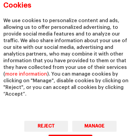
Departamentos académicos
Nuestro gobierno
Cookies
Centros de investigación
Nuestras alianzas
Cátedras
Nuestro impacto
We use cookies to personalize content and ads,
allowing us to offer personalized advertising, to
IESE Insight
Colabora con el IESE
provide social media features and to analyze our
IESE Publishing
Servicios
traffic. We also share information about your use of
our site with our social media, advertising and
Biblioteca
analytics partners, who may combine it with other
Canal de Compliance
information that you have provided to them or that
Capellanía
they have collected from your use of their services
(
more information
). You can manage cookies by
IESE Shop
clicking on "Manage", disable cookies by clicking on
Jobs @IESE
"Reject", or you can accept all cookies by clicking
Préstamos y becas
“Accept”.
REJECT
MANAGE