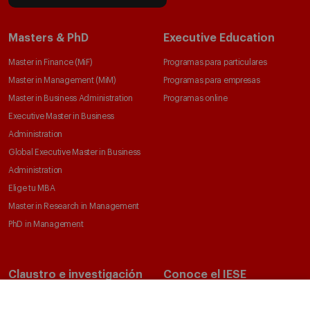
Masters & PhD
Executive Education
Master in Finance (MiF)
Programas para particulares
Master in Management (MiM)
Programas para empresas
Master in Business Administration
Programas online
Executive Master in Business
Administration
Global Executive Master in Business
Administration
Elige tu MBA
Master in Research in Management
PhD in Management
Claustro e investigación
Conoce el IESE
Directorio de profesores
Nuestra misión y valores