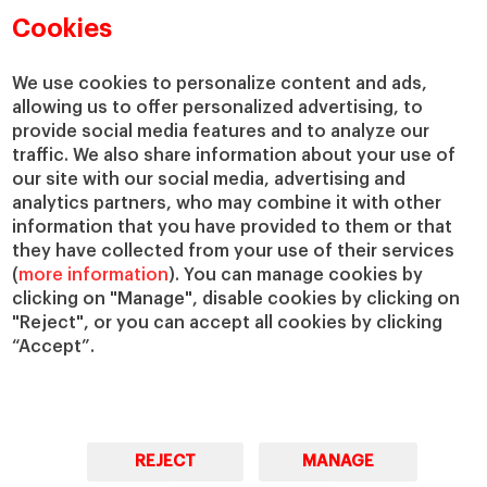
Departamentos académicos
Nuestro gobierno
Cookies
Centros de investigación
Nuestras alianzas
Cátedras
Nuestro impacto
We use cookies to personalize content and ads,
allowing us to offer personalized advertising, to
IESE Insight
Colabora con el IESE
provide social media features and to analyze our
IESE Publishing
Servicios
traffic. We also share information about your use of
our site with our social media, advertising and
Biblioteca
analytics partners, who may combine it with other
Canal de Compliance
information that you have provided to them or that
Capellanía
they have collected from your use of their services
(
more information
). You can manage cookies by
IESE Shop
clicking on "Manage", disable cookies by clicking on
Jobs @IESE
"Reject", or you can accept all cookies by clicking
Préstamos y becas
“Accept”.
REJECT
MANAGE