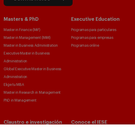
Masters & PhD
Executive Education
Master in Finance (MiF)
Programas para particulares
Master in Management (MiM)
Programas para empresas
Master in Business Administration
Programas online
Executive Master in Business
Administration
Global Executive Master in Business
Administration
Elige tu MBA
Master in Research in Management
PhD in Management
Claustro e investigación
Conoce el IESE
Directorio de profesores
Nuestra misión y valores