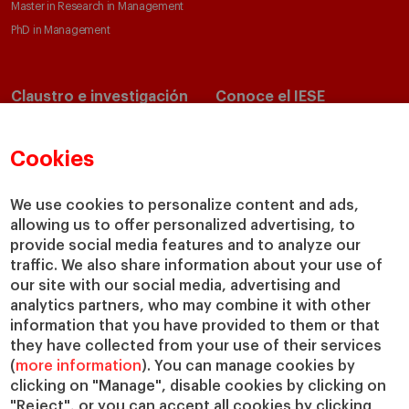
Master in Research in Management
PhD in Management
Claustro e investigación
Conoce el IESE
Directorio de profesores
Nuestra misión y valores
Departamentos académicos
Nuestro gobierno
Cookies
Centros de investigación
Nuestras alianzas
Cátedras
Nuestro impacto
We use cookies to personalize content and ads,
allowing us to offer personalized advertising, to
IESE Insight
Colabora con el IESE
provide social media features and to analyze our
IESE Publishing
Servicios
traffic. We also share information about your use of
our site with our social media, advertising and
Biblioteca
analytics partners, who may combine it with other
Canal de Compliance
information that you have provided to them or that
Capellanía
they have collected from your use of their services
(
more information
). You can manage cookies by
IESE Shop
clicking on "Manage", disable cookies by clicking on
Jobs @IESE
"Reject", or you can accept all cookies by clicking