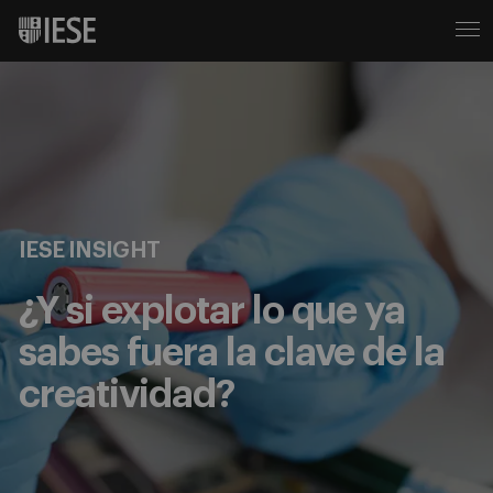
IESE INSIGHT
¿Y si explotar lo que ya
sabes fuera la clave de la
creatividad?