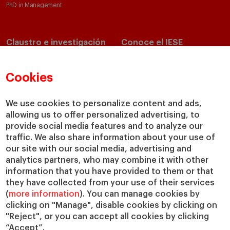
PhD in Management
Claustro e investigación
Conoce el IESE
Directorio de profesores
Nuestra misión y valores
Departamentos académicos
Nuestro gobierno
Cookies
Centros de investigación
Nuestras alianzas
Cátedras
Nuestro impacto
We use cookies to personalize content and ads,
allowing us to offer personalized advertising, to
IESE Insight
Colabora con el IESE
provide social media features and to analyze our
IESE Publishing
Servicios
traffic. We also share information about your use of
our site with our social media, advertising and
Biblioteca
analytics partners, who may combine it with other
Canal de Compliance
information that you have provided to them or that
Capellanía
they have collected from your use of their services
(
more information
). You can manage cookies by
IESE Shop
clicking on "Manage", disable cookies by clicking on
Jobs @IESE
"Reject", or you can accept all cookies by clicking
Préstamos y becas
“Accept”.