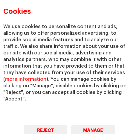
Directorio de profesores
Nuestra misión y valores
Departamentos académicos
Nuestro gobierno
Cookies
Centros de investigación
Nuestras alianzas
Cátedras
Nuestro impacto
We use cookies to personalize content and ads,
allowing us to offer personalized advertising, to
IESE Insight
Colabora con el IESE
provide social media features and to analyze our
IESE Publishing
Servicios
traffic. We also share information about your use of
our site with our social media, advertising and
Biblioteca
analytics partners, who may combine it with other
Canal de Compliance
information that you have provided to them or that
Capellanía
they have collected from your use of their services
(
more information
). You can manage cookies by
IESE Shop
clicking on "Manage", disable cookies by clicking on
Jobs @IESE
"Reject", or you can accept all cookies by clicking
Préstamos y becas
“Accept”.
REJECT
MANAGE