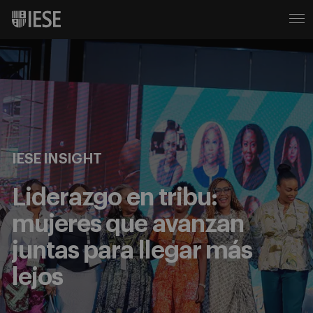
IESE INSIGHT
Liderazgo en tribu:
mujeres que avanzan
juntas para llegar más
lejos