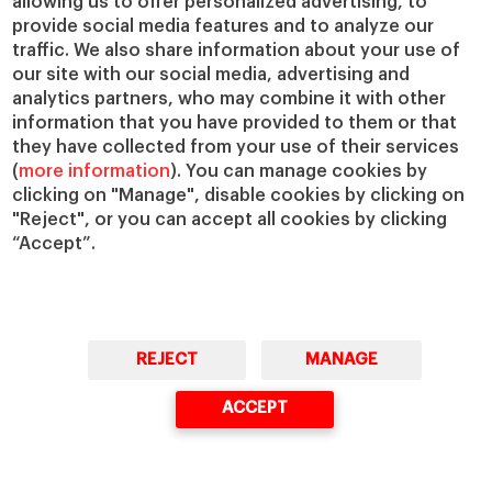
allowing us to offer personalized advertising, to
provide social media features and to analyze our
Master in Research in Management
traffic. We also share information about your use of
PhD in Management
our site with our social media, advertising and
analytics partners, who may combine it with other
information that you have provided to them or that
Claustro e investigación
Conoce el IESE
they have collected from your use of their services
(
more information
). You can manage cookies by
Directorio de profesores
Nuestra misión y valores
clicking on "Manage", disable cookies by clicking on
Departamentos académicos
Nuestro gobierno
"Reject", or you can accept all cookies by clicking
Centros de investigación
Nuestras alianzas
“Accept”.
Cátedras
Nuestro impacto
IESE Insight
Colabora con el IESE
IESE Publishing
Servicios
REJECT
MANAGE
Biblioteca
Canal de Compliance
ACCEPT
Capellanía
IESE Shop
Jobs @IESE