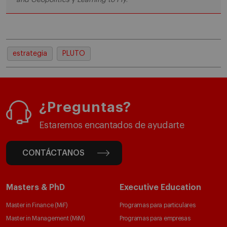
and Geopolitics
y
Learning to Fly
.
estrategia
PLUTO
¿Preguntas?
Estaremos encantados de ayudarte
CONTÁCTANOS
Masters & PhD
Executive Education
Master in Finance (MiF)
Programas para particulares
Master in Management (MiM)
Programas para empresas