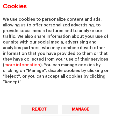
Departamentos académicos
Nuestro gobierno
Cookies
Centros de investigación
Nuestras alianzas
Cátedras
Nuestro impacto
We use cookies to personalize content and ads,
allowing us to offer personalized advertising, to
IESE Insight
Colabora con el IESE
provide social media features and to analyze our
IESE Publishing
Servicios
traffic. We also share information about your use of
our site with our social media, advertising and
Biblioteca
analytics partners, who may combine it with other
Canal de Compliance
information that you have provided to them or that
Capellanía
they have collected from your use of their services
(
more information
). You can manage cookies by
IESE Shop
clicking on "Manage", disable cookies by clicking on
Jobs @IESE
"Reject", or you can accept all cookies by clicking
Préstamos y becas
“Accept”.
REJECT
MANAGE