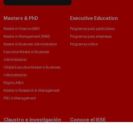
Masters & PhD
Executive Education
Master in Finance (MiF)
Programas para particulares
Master in Management (MiM)
Programas para empresas
Master in Business Administration
Programas online
Executive Master in Business
Administration
Global Executive Master in Business
Administration
Elige tu MBA
Master in Research in Management
PhD in Management
Claustro e investigación
Conoce el IESE
Directorio de profesores
Nuestra misión y valores