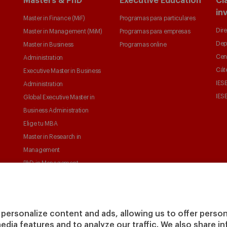
Masters & PhD
Executive Education
Cl
in
Master in Finance (MiF)
Programas para particulares
Dire
Master in Management (MiM)
Programas para empresas
Dep
Master in Business
Programas online
Cen
Administration
Cát
Executive Master in Business
IESE
Administration
IESE
Global Executive Master in
Business Administration
Elige tu MBA
Master in Research in
Management
PhD in Management
personalize content and ads, allowing us to offer person
media features and to analyze our traffic. We also share 