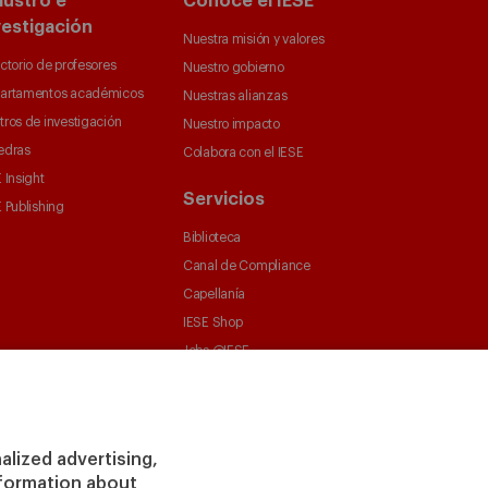
austro e
Conoce el IESE
vestigación
Nuestra misión y valores
ctorio de profesores
Nuestro gobierno
artamentos académicos
Nuestras alianzas
tros de investigación
Nuestro impacto
edras
Colabora con el IESE
 Insight
Servicios
 Publishing
Biblioteca
Canal de Compliance
Capellanía
IESE Shop
Jobs @IESE
Préstamos y becas
alized advertising,
information about