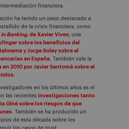
intermediación financiera.
lación ha tenido un peso destacado a
stallido de la crisis financiera, como
 in Banking
, de Xavier Vives
; una
ufinger sobre los beneficios del
ahnema y Jorge Soley sobre el
bancarias en España
. También vale la
a en 2010 por Javier Santomá sobre el
Unidos
.
nvestigadores en los últimos años es el
n las recientes
investigaciones tanto
ia Giné sobre los riesgos de que
munes
. También se ha producido un
ipios de esta década sobre los
guir los casos de trust.