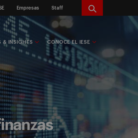
SE
Empresas
Staff
Buscar
S & INSIGHTS
CONOCE EL IESE
finanzas