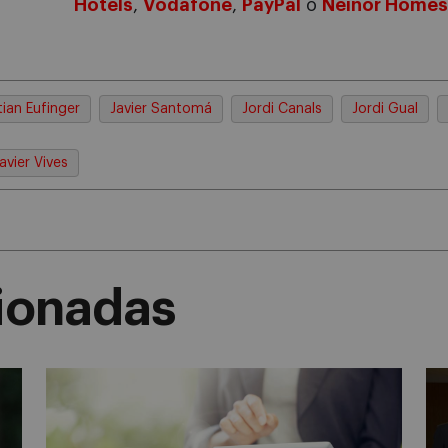
Hotels
,
Vodafone
,
PayPal
o
Neinor Homes
tian Eufinger
Javier Santomá
Jordi Canals
Jordi Gual
avier Vives
cionadas