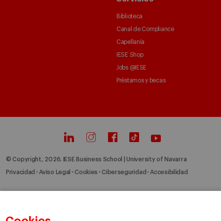
Biblioteca
Canal de Compliance
Capellanía
IESE Shop
Jobs @IESE
Préstamos y becas
© Copyright, 2026. IESE Business School | University of Navarra
Privacidad
Aviso Legal
Cookies
Ciberseguridad
Accesibilidad