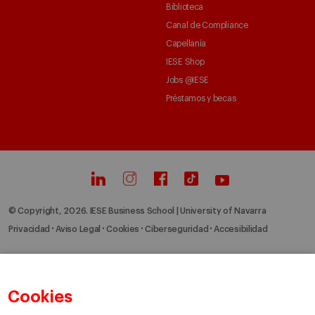
Biblioteca
Canal de Compliance
Capellanía
IESE Shop
Jobs @IESE
Préstamos y becas
© Copyright, 2026. IESE Business School | University of Navarra
Privacidad
Aviso Legal
Cookies
Ciberseguridad
Accesibilidad
Cookies