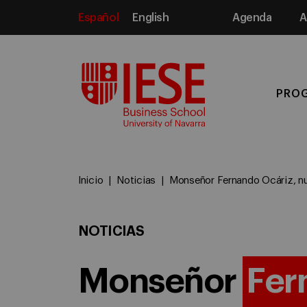
Español
English
Agenda
A
Media
PRO
Inicio
Noticias
Monseñor Fernando Ocáriz, nue
NOTICIAS
Monseñor
Fer