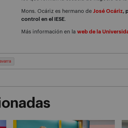
Mons. Ocáriz es hermano de
José Ocáriz
, 
control en el IESE
.
Más información en la
web de la Universid
avarra
cionadas