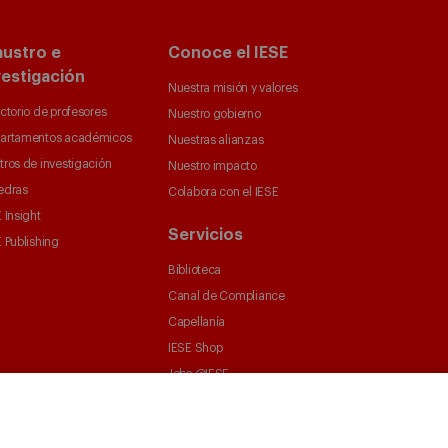
austro e
Conoce el IESE
vestigación
Nuestra misión y valores
ctorio de profesores
Nuestro gobierno
artamentos académicos
Nuestras alianzas
tros de investigación
Nuestro impacto
edras
Colabora con el IESE
 Insight
Servicios
 Publishing
Biblioteca
Canal de Compliance
Capellanía
IESE Shop
Jobs @IESE
Préstamos y becas