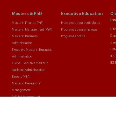
Masters & PhD
Executive Education
Cl
in
Master in Finance (MiF)
Programas para particulares
Dire
Master in Management (MiM)
Programas para empresas
Dep
Master in Business
Programas online
Cen
Administration
Cát
Executive Master in Business
IESE
Administration
IESE
Global Executive Master in
Business Administration
Elige tu MBA
Master in Research in
Management
PhD in Management