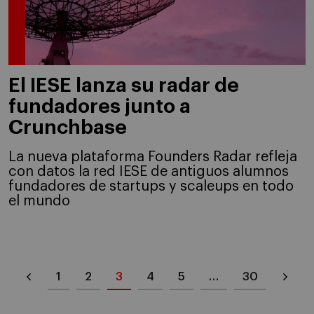
El IESE lanza su radar de
fundadores junto a
Crunchbase
La nueva plataforma Founders Radar refleja
con datos la red IESE de antiguos alumnos
fundadores de startups y scaleups en todo
el mundo
1
2
3
4
5
…
30