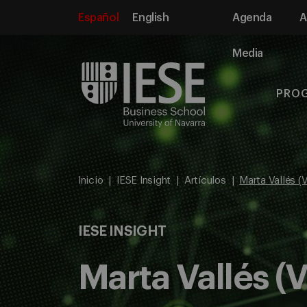
Español
English
Agenda
A
Media
PRO
Inicio
IESE Insight
Artículos
Marta Vallés (
IESE INSIGHT
Marta Vallés (