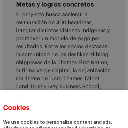
Metas y logros concretos
El proyecto busca acelerar la
restauración de 400 hectáreas,
integrar distintas visiones indígenas y
promover un modelo de pago por
resultados. Entre los socios destacan
la comunidad de los deshkan ziibiing
chippewas de la Thames First Nation,
la firma Verge Capital, la organización
sin ánimo de lucro Thames Talbot
Land Trust y Ivey Business School,
además de la Carolinian Canada
Coalition.
Cookies
Aunque algunos objetivos parecen
We use cookies to personalize content and ads,
abstractos, involucran a personas que