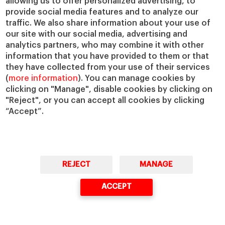
allowing us to offer personalized advertising, to
trabajan directamente con la tierra.
provide social media features and to analyze our
Estos son algunos de sus logros:
traffic. We also share information about your use of
our site with our social media, advertising and
Limpieza de especies invasoras en 9
analytics partners, who may combine it with other
information that you have provided to them or that
hectáreas de praderas autóctonas.
they have collected from your use of their services
(
more information
). You can manage cookies by
Plantación de especies autóctonas y
clicking on "Manage", disable cookies by clicking on
árboles adaptados al clima.
"Reject", or you can accept all cookies by clicking
“Accept”.
Creación de un humedal y un huerto
de plantas autóctonas.
Un itinerario educativo sobre la
REJECT
MANAGE
tierra para jóvenes indígenas, con
ACCEPT
materiales educativos en el idioma
anishinaabemowin y en inglés.