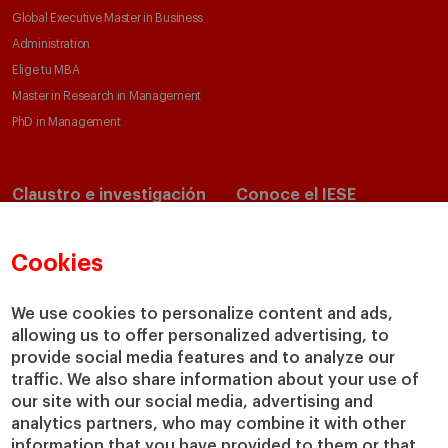
Global Executive Master in Business
Administration
Elige tu MBA
Master in Research in Management
PhD in Management
Claustro e investigación
Conoce el IESE
Directorio de profesores
Nuestra misión y valores
Departamentos académicos
Nuestro gobierno
Cookies
Centros de investigación
Nuestras alianzas
Cátedras
Nuestro impacto
We use cookies to personalize content and ads,
allowing us to offer personalized advertising, to
IESE Insight
Colabora con el IESE
provide social media features and to analyze our
IESE Publishing
Servicios
traffic. We also share information about your use of
our site with our social media, advertising and
Biblioteca
analytics partners, who may combine it with other
Canal de Compliance
information that you have provided to them or that