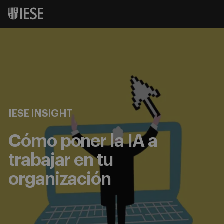
IESE INSIGHT
Cómo poner la IA a
trabajar en tu
organización