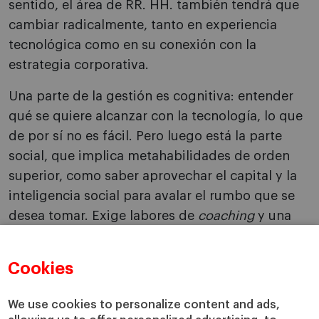
sentido, el área de RR. HH. también tendrá que
cambiar radicalmente, tanto en experiencia
tecnológica como en su conexión con la
estrategia corporativa.
Una parte de la gestión es cognitiva: entender
qué se quiere alcanzar con la tecnología, lo que
de por sí no es fácil. Pero luego está la parte
social, que implica metahabilidades de orden
superior, como saber aprovechar el capital y la
inteligencia social para avalar el rumbo que se
desea tomar. Exige labores de
coaching
y una
comprensión del factor humano de la
motivación, para incentivar a las personas a
Cookies
aceptar el cambio y avanzar en nuevas
direcciones.
We use cookies to personalize content and ads,