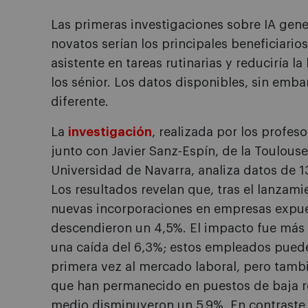
Las primeras investigaciones sobre IA gen
novatos serían los principales beneficiario
asistente en tareas rutinarias y reduciría l
los sénior. Los datos disponibles, sin emb
diferente.
La
investigación
, realizada por los profes
junto con Javier Sanz-Espín, de la Toulou
Universidad de Navarra, analiza datos de 1
Los resultados revelan que, tras el lanzami
nuevas incorporaciones en empresas expue
descendieron un 4,5%. El impacto fue más 
una caída del 6,3%; estos empleados puede
primera vez al mercado laboral, pero tamb
que han permanecido en puestos de baja re
medio disminuyeron un 5,9%. En contraste,