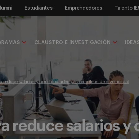
lumni
Estudiantes
Emprendedores
Talento IE
GRAMAS
CLAUSTRO E INVESTIGACIÓN
IDEA
va reduce salarios y oportunidades para empleos de nivel inicial
va reduce salarios y