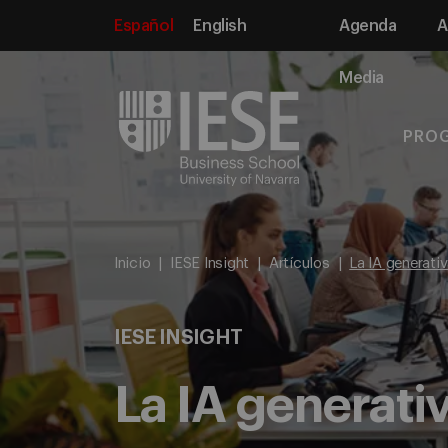
Español
English
Agenda
A
Media
PRO
Inicio
IESE Insight
Artículos
La IA generati
IESE INSIGHT
La IA generati