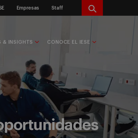
SE
Empresas
Staff
Buscar
S & INSIGHTS
CONOCE EL IESE
 oportunidades