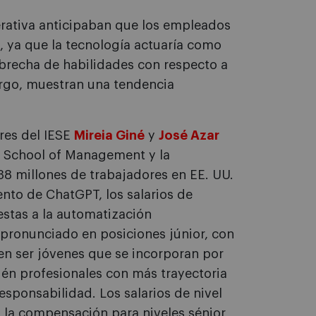
erativa anticipaban que los empleados
s, ya que la tecnología actuaría como
a brecha de habilidades con respecto a
argo, muestran una tendencia
ores del IESE
Mireia Giné
y
José Azar
se School of Management y la
38 millones de trabajadores en EE. UU.
ento de ChatGPT, los salarios de
stas a la automatización
pronunciado en posiciones júnior, con
n ser jóvenes que se incorporan por
ién profesionales con más trayectoria
sponsabilidad. Los salarios de nivel
 la compensación para niveles sénior