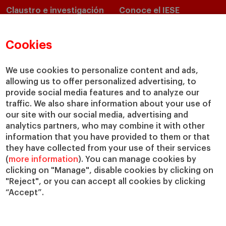
Claustro e investigación
Conoce el IESE
Directorio de profesores
Nuestra misión y valores
Departamentos académicos
Nuestro gobierno
Cookies
Centros de investigación
Nuestras alianzas
Cátedras
Nuestro impacto
We use cookies to personalize content and ads,
allowing us to offer personalized advertising, to
IESE Insight
Colabora con el IESE
provide social media features and to analyze our
IESE Publishing
Servicios
traffic. We also share information about your use of
our site with our social media, advertising and
Biblioteca
analytics partners, who may combine it with other
Canal de Compliance
information that you have provided to them or that
Capellanía
they have collected from your use of their services
(
more information
). You can manage cookies by
IESE Shop
clicking on "Manage", disable cookies by clicking on
Jobs @IESE
"Reject", or you can accept all cookies by clicking
Préstamos y becas
“Accept”.