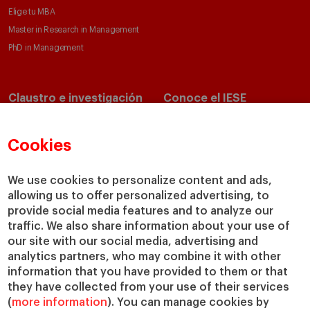
Elige tu MBA
Master in Research in Management
PhD in Management
Claustro e investigación
Conoce el IESE
Directorio de profesores
Nuestra misión y valores
Departamentos académicos
Nuestro gobierno
Cookies
Centros de investigación
Nuestras alianzas
Cátedras
Nuestro impacto
We use cookies to personalize content and ads,
allowing us to offer personalized advertising, to
IESE Insight
Colabora con el IESE
provide social media features and to analyze our
IESE Publishing
Servicios
traffic. We also share information about your use of
our site with our social media, advertising and
Biblioteca
analytics partners, who may combine it with other
Canal de Compliance
information that you have provided to them or that
Capellanía
they have collected from your use of their services
(
more information
). You can manage cookies by
IESE Shop