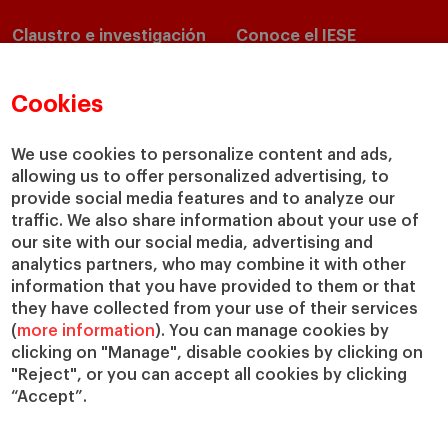
Claustro e investigación
Conoce el IESE
Directorio de profesores
Nuestra misión y valores
Departamentos académicos
Nuestro gobierno
Cookies
Centros de investigación
Nuestras alianzas
Cátedras
Nuestro impacto
We use cookies to personalize content and ads,
IESE Insight
Colabora con el IESE
allowing us to offer personalized advertising, to
provide social media features and to analyze our
IESE Publishing
Servicios
traffic. We also share information about your use of
our site with our social media, advertising and
Biblioteca
analytics partners, who may combine it with other
Canal de Compliance
information that you have provided to them or that
Capellanía
they have collected from your use of their services
(
more information
). You can manage cookies by
IESE Shop
clicking on "Manage", disable cookies by clicking on
Jobs @IESE
"Reject", or you can accept all cookies by clicking
Préstamos y becas
“Accept”.