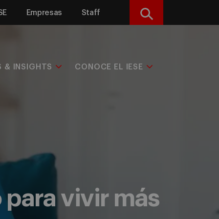
SE
Empresas
Staff
Buscar
S & INSIGHTS
CONOCE EL IESE
 para vivir más