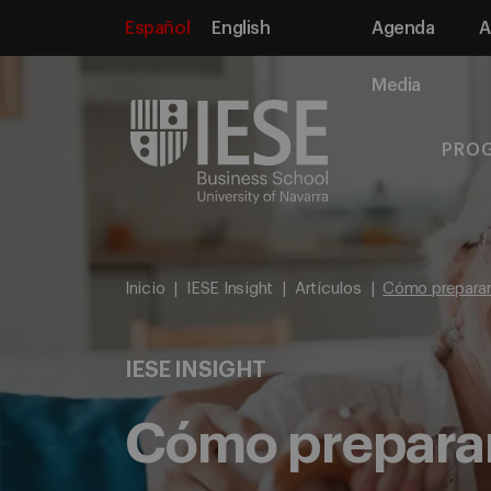
Español
English
Agenda
A
Media
PRO
Inicio
IESE Insight
Artículos
Cómo preparar 
IESE INSIGHT
Cómo preparar 