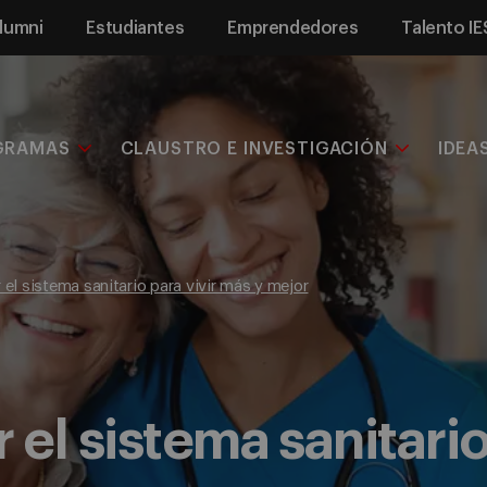
lumni
Estudiantes
Emprendedores
Talento IE
GRAMAS
CLAUSTRO E INVESTIGACIÓN
IDEA
el sistema sanitario para vivir más y mejor
el sistema sanitario