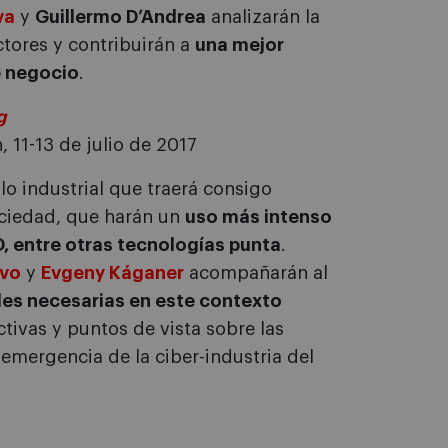
va
y
Guillermo D’Andrea
analizarán la
tores y contribuirán a
una mejor
e negocio
.
g
 11-13 de julio de 2017
lo industrial que traerá consigo
ociedad, que harán un
uso más intenso
D, entre otras tecnologías punta
.
lvo
y
Evgeny Káganer
acompañarán al
des necesarias en este contexto
ctivas y puntos de vista sobre las
emergencia de la ciber-industria del