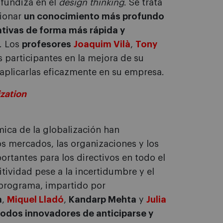
ofundiza en el
design thinking
. Se trata
cionar
un conocimiento más profundo
iativas de forma más rápida y
. Los
profesores
Joaquim Vilà
,
Tony
participantes en la mejora de su
aplicarlas eficazmente en su empresa.
ization
mica de la globalización han
s mercados, las organizaciones y los
ortantes para los directivos en todo el
ividad pese a la incertidumbre y el
 programa, impartido por
a
,
Miquel Lladó
,
Kandarp Mehta
y
Julia
odos innovadores de anticiparse y