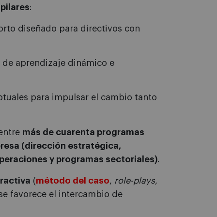
 pilares
:
rto diseñado para directivos con
 de aprendizaje dinámico e
uales para impulsar el cambio tanto
 entre
más de cuarenta programas
resa (dirección estratégica,
operaciones y programas sectoriales)
.
ractiva
(
método del caso
,
role-plays
,
se favorece el intercambio de