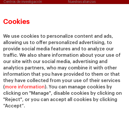
Centros de investigación
Nuestras alianzas
Cátedras
Nuestro impacto
IESE Insight
Colabora con el IESE
Cookies
IESE Publishing
Servicios
We use cookies to personalize content and ads,
Biblioteca
allowing us to offer personalized advertising, to
Canal de Compliance
provide social media features and to analyze our
Capellanía
traffic. We also share information about your use of
our site with our social media, advertising and
IESE Shop
analytics partners, who may combine it with other
Jobs @IESE
information that you have provided to them or that
Préstamos y becas
they have collected from your use of their services
(
more information
). You can manage cookies by
clicking on "Manage", disable cookies by clicking on
"Reject", or you can accept all cookies by clicking
“Accept”.
© Copyright, 2026. IESE Business School | University of Navarra