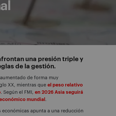
al
frontan una presión triple y
glas de la gestión.
ha aumentado de forma muy
iglo XX, mientras que
el peso relativo
o
. Según el FMI,
en 2026 Asia seguirá
o económico mundial
.
s económicas apunta a una reducción