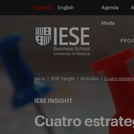
Español
English
Agenda
A
Media
PRO
Inicio
IESE Insight
Artículos
Cuatro estrateg
IESE INSIGHT
Cuatro estrateg